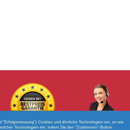
nd "Erfolgsmessung") Cookies und ähnliche Technologien ein, so wie
atz solcher Technologien ein, indem Sie den "Zustimmen"-Button
Individuelle Reiseanfrage!